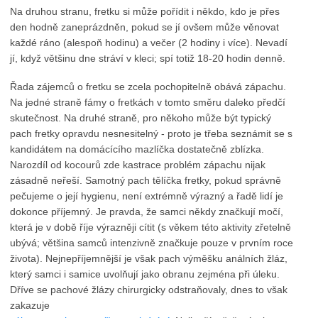
Na druhou stranu, fretku si může pořídit i někdo, kdo je přes
den hodně zaneprázdněn, pokud se jí ovšem může věnovat
každé ráno (alespoň hodinu) a večer (2 hodiny i více). Nevadí
jí, když většinu dne stráví v kleci; spí totiž 18-20 hodin denně.
Řada zájemců o fretku se zcela pochopitelně obává zápachu.
Na jedné straně fámy o fretkách v tomto směru daleko předčí
skutečnost. Na druhé straně, pro někoho může být typický
pach fretky opravdu nesnesitelný - proto je třeba seznámit se s
kandidátem na domácícího mazlíčka dostatečně zblízka.
Narozdíl od kocourů zde kastrace problém zápachu nijak
zásadně neřeší. Samotný pach tělíčka fretky, pokud správně
pečujeme o její hygienu, není extrémně výrazný a řadě lidí je
dokonce příjemný. Je pravda, že samci někdy značkují močí,
která je v době říje výrazněji cítit (s věkem této aktivity zřetelně
ubývá; většina samců intenzivně značkuje pouze v prvním roce
života). Nejnepříjemnější je však pach výměšku análních žláz,
který samci i samice uvolňují jako obranu zejména při úleku.
Dříve se pachové žlázy chirurgicky odstraňovaly, dnes to však
zakazuje