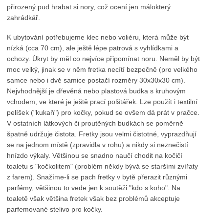
přirozený pud hrabat si nory, což ocení jen málokterý
zahrádkář.
K ubytování potřebujeme klec nebo voliéru, která může být
nízká (cca 70 cm), ale ještě lépe patrová s vyhlídkami a
ochozy. Úkryt by měl co nejvíce připomínat noru. Neměl by být
moc velký, jinak se v něm fretka necítí bezpečně (pro velkého
samce nebo i dvě samice postačí rozměry 30x30x30 cm).
Nejvhodnější je dřevěná nebo plastová budka s kruhovým
vchodem, ve které je ještě prací polštářek. Lze použít i textilní
pelíšek ("kukaň") pro kočky, pokud se ovšem dá prát v pračce.
V ostatních látkových či proutěných budkách se poměrně
špatně udržuje čistota. Fretky jsou velmi čistotné, vyprazdňují
se na jednom místě (zpravidla v rohu) a nikdy si neznečistí
hnízdo výkaly. Většinou se snadno naučí chodit na kočičí
toaletu s "kočkolitem" (problém někdy bývá se staršími zvířaty
z farem). Snažíme-li se pach fretky v bytě přerazit různými
parfémy, většinou to vede jen k soutěži "kdo s koho". Na
toaletě však většina fretek však bez problémů akceptuje
parfemované stelivo pro kočky.