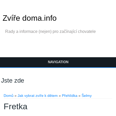
Zvíře doma.info
Rady a informace (nejen) pro začínající chovatele
NAVIGATION
Jste zde
Domů
»
Jak vybrat zvíře k dětem
»
Přehlídka
»
Šelmy
Fretka