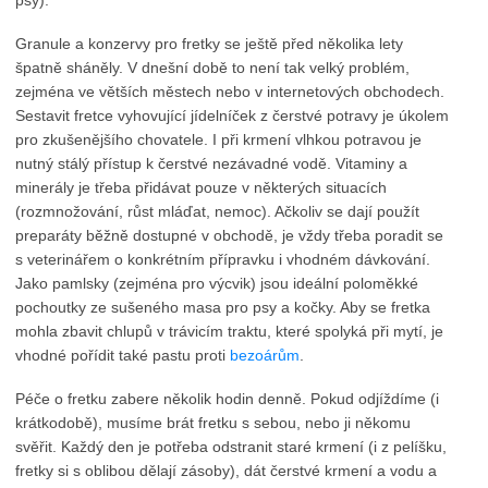
psy).
Granule a konzervy pro fretky se ještě před několika lety
špatně sháněly. V dnešní době to není tak velký problém,
zejména ve větších městech nebo v internetových obchodech.
Sestavit fretce vyhovující jídelníček z čerstvé potravy je úkolem
pro zkušenějšího chovatele. I při krmení vlhkou potravou je
nutný stálý přístup k čerstvé nezávadné vodě. Vitaminy a
minerály je třeba přidávat pouze v některých situacích
(rozmnožování, růst mláďat, nemoc). Ačkoliv se dají použít
preparáty běžně dostupné v obchodě, je vždy třeba poradit se
s veterinářem o konkrétním přípravku i vhodném dávkování.
Jako pamlsky (zejména pro výcvik) jsou ideální poloměkké
pochoutky ze sušeného masa pro psy a kočky. Aby se fretka
mohla zbavit chlupů v trávicím traktu, které spolyká při mytí, je
vhodné pořídit také pastu proti
bezoárům
.
Péče o fretku zabere několik hodin denně. Pokud odjíždíme (i
krátkodobě), musíme brát fretku s sebou, nebo ji někomu
svěřit. Každý den je potřeba odstranit staré krmení (i z pelíšku,
fretky si s oblibou dělají zásoby), dát čerstvé krmení a vodu a