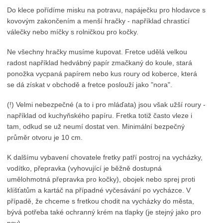
Do klece pořídíme misku na potravu, napáječku pro hlodavce s
kovovým zakončením a menší hračky - například chrasticí
válečky nebo míčky s rolničkou pro kočky.
Ne všechny hračky musíme kupovat. Fretce udělá velkou
radost například hedvábný papír zmačkaný do koule, stará
ponožka vycpaná papírem nebo kus roury od koberce, která
se dá získat v obchodě a fretce poslouží jako "nora".
(!) Velmi nebezpečné (a to i pro mláďata) jsou však užší roury -
například od kuchyňského papíru. Fretka totiž často vleze i
tam, odkud se už neumí dostat ven. Minimální bezpečný
průměr otvoru je 10 cm.
K dalšímu vybavení chovatele fretky patří postroj na vycházky,
vodítko, přepravka (vyhovující je běžně dostupná
umělohmotná přepravka pro kočky), obojek nebo sprej proti
klíšťatům a kartáč na případné vyčesávání po vycházce. V
případě, že chceme s fretkou chodit na vycházky do města,
bývá potřeba také ochranný krém na tlapky (je stejný jako pro