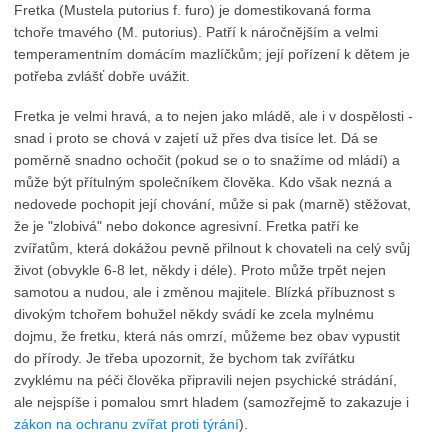
Fretka (Mustela putorius f. furo) je domestikovaná forma
tchoře tmavého (M. putorius). Patří k náročnějším a velmi
temperamentním domácím mazlíčkům; její pořízení k dětem je
potřeba zvlášť dobře uvážit.
Fretka je velmi hravá, a to nejen jako mládě, ale i v dospělosti -
snad i proto se chová v zajetí už přes dva tisíce let. Dá se
poměrně snadno ochočit (pokud se o to snažíme od mládí) a
může být přítulným společníkem člověka. Kdo však nezná a
nedovede pochopit její chování, může si pak (marně) stěžovat,
že je "zlobivá" nebo dokonce agresivní. Fretka patří ke
zvířatům, která dokážou pevně přilnout k chovateli na celý svůj
život (obvykle 6-8 let, někdy i déle). Proto může trpět nejen
samotou a nudou, ale i změnou majitele. Blízká příbuznost s
divokým tchořem bohužel někdy svádí ke zcela mylnému
dojmu, že fretku, která nás omrzí, můžeme bez obav vypustit
do přírody. Je třeba upozornit, že bychom tak zvířátku
zvyklému na péči člověka připravili nejen psychické strádání,
ale nejspíše i pomalou smrt hladem (samozřejmě to zakazuje i
zákon na ochranu zvířat proti týrání
).