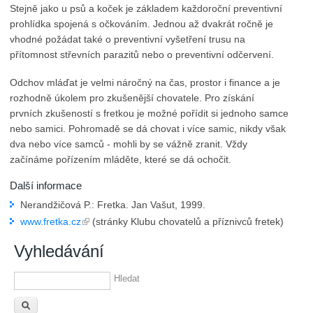
Stejně jako u psů a koček je základem každoroční preventivní
prohlídka spojená s očkováním. Jednou až dvakrát ročně je
vhodné požádat také o preventivní vyšetření trusu na
přítomnost střevních parazitů nebo o preventivní odčervení.
Odchov mláďat je velmi náročný na čas, prostor i finance a je
rozhodně úkolem pro zkušenější chovatele. Pro získání
prvních zkušeností s fretkou je možné pořídit si jednoho samce
nebo samici. Pohromadě se dá chovat i více samic, nikdy však
dva nebo více samců - mohli by se vážně zranit. Vždy
začínáme pořízením mláděte, které se dá ochočit.
Další informace
Nerandžičová P.: Fretka. Jan Vašut, 1999.
www.fretka.cz
(stránky Klubu chovatelů a příznivců fretek)
Vyhledávání
Hledat