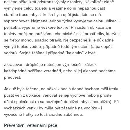
nejlépe několikrát odstranit výkaly z toalety. Několikrát týdně
vymyjeme celou toaletu a vrátíme do ní nepatrnou část
starého trusu, aby si fretka byla opět jista, kde se má
vyprazdňovat. Nejméně jednou týdně vymyjeme celou ubikaci i
pelíšek a vypereme veškeré textilie. Při čištění ubikace ani
toalety raději nepoužíváme chemické čisticí prostředky, kterými
se fretky mohou snadno otrávit. Nejbezpečnější je důkladné
vymytí teplou vodou, případně ředěným octem (a pak opět
vodou). Stejně řešíme i případné "kalamity" v bytě.
Zkracování drápků je nutné jen výjimečně - zákrok
každopádně svěříme veterináři, nebo si jej alespoň necháme
předvést.
Jak už bylo řečeno, na několik hodin denně bychom měli fretku
pustit ven z ubikace, věnovat se její výchově nebo jí prostě
dělat společnost (a samozřejmě dohlížet, aby si neublížila). Při
vycházkách venku by měla být zásadně na vodítku - i
vycvičené fretky se totiž snadno zaběhnou.
Preventivní veterinární péče