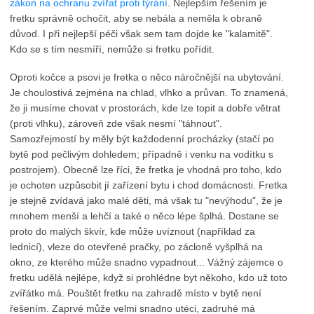
zákon na ochranu zvířat proti týrání
. Nejlepším řešením je
fretku správně ochočit, aby se nebála a neměla k obraně
důvod. I při nejlepší péči však sem tam dojde ke "kalamitě".
Kdo se s tím nesmíří, nemůže si fretku pořídit.
Oproti kočce a psovi je fretka o něco náročnější na ubytování.
Je choulostivá zejména na chlad, vlhko a průvan. To znamená,
že ji musíme chovat v prostorách, kde lze topit a dobře větrat
(proti vlhku), zároveň zde však nesmí "táhnout".
Samozřejmostí by měly být každodenní procházky (stačí po
bytě pod pečlivým dohledem; případně i venku na vodítku s
postrojem). Obecně lze říci, že fretka je vhodná pro toho, kdo
je ochoten uzpůsobit jí zařízení bytu i chod domácnosti. Fretka
je stejně zvídavá jako malé děti, má však tu "nevýhodu", že je
mnohem menší a lehčí a také o něco lépe šplhá. Dostane se
proto do malých škvír, kde může uvíznout (například za
lednicí), vleze do otevřené pračky, po zácloně vyšplhá na
okno, ze kterého může snadno vypadnout... Vážný zájemce o
fretku udělá nejlépe, když si prohlédne byt někoho, kdo už toto
zvířátko má. Pouštět fretku na zahradě místo v bytě není
řešením. Zaprvé může velmi snadno utéci, zadruhé má