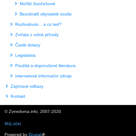
Mořští živočichové
Bezobratlí obyvatelé souše
Rozhodnuto... a co teď?
Zvířata z volné přírody
Časté dotazy
Legislativa
Použitá a doporučené literatura
Internetové informační zdroje
Zajímavé odkazy
Kontakt
© Zviredoma.info, 2007-2020.
Můj účet
Powered by
Drupal
.