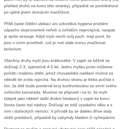
přehled druhů na konci této stránky), případně se poohlédnout
po úplně jiném domácím mazlíčkovi.
Příliš časté čištění ubikací ani úzkostlivá hygiena problém
zápachu stoprocentně neřeší a zvířatům neprospívá, naopak
je spíše stresuje. Když myši necítí svůj pach, mají pocit, že
jsou v cizím prostředí, což je nutí stále znovu značkovat
teritorium.
Všechny druhy myší jsou krátkověké. V zajetí se běžně se
dožívají 2-3, výjimečně 4-5 let. Jednu myšku proto můžeme
pořídit i malému dítěti, jehož chovatelské nadšení možná za
několik let zcela vyprchá. Na druhou stranu je třeba počítat s
tím, že dítě bude poměrně brzy konfrontováno se smrtí svého
zvířecího kamaráda. Musíme se připravit i na to, že myši
(stejně jako někteří další drobní hlodavci) v zajetí ke konci
života často trpí nádory. Dožívají se totiž vysokého věku a s
ním i stařeckých nemocí. V přírodě by se daleko dříve staly
obětí predátorů, případně by zahynuly hladem či vyčerpáním.