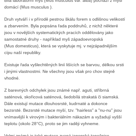
Bílá laboratorní myš (Mus musculus var. alba) pochází z myši
domácí (Mus musculus ).
Druh vytváří i v přírodě pestrou škálu forem s odlišnou velikostí
a zbarvením. Byla popsána řada poddruhů, z nichž některé
jsou v novějších systematických pracích oddělovány jako
samostatné druhy - například myš západoevropská
(Mus domesticus), která se vyskytuje mj. v nejzápadnějším
cípu naší republiky.
Existuje řada vyšlechtěných linií lišících se barvou, délkou srsti
i jinými vlastnostmi. Ne všechny jsou však pro chov stejně
vhodné.
Z barevných odchylek jsou známé např. aguti, stříbrná
saténová, skořicová saténová, šedobílá strakatá či siamská.
Dále existují mutace dlouhosrsté, kudrnaté a dokonce
bezsrsté. Bezsrsté mutace myší, tzv. "hairless" a "nu-nu" jsou
vnímavější k virovým i bakteriálním nákazám a vyžadují vyšší
teplotu (okolo 28°C), proto se jim raději vyhneme.
Velmi známá je také mutace zvaná japonská tanečnice.