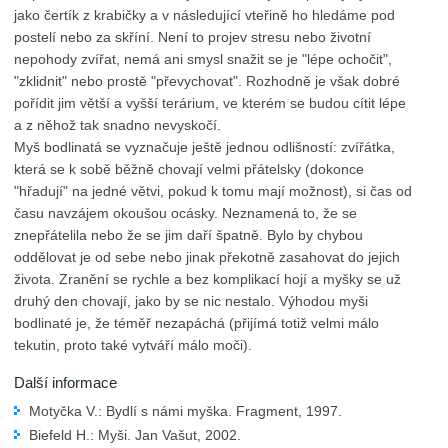
jako čertík z krabičky a v následující vteřině ho hledáme pod
postelí nebo za skříní. Není to projev stresu nebo životní
nepohody zvířat, nemá ani smysl snažit se je "lépe ochočit",
"zklidnit" nebo prostě "převychovat". Rozhodně je však dobré
pořídit jim větší a vyšší terárium, ve kterém se budou cítit lépe
a z něhož tak snadno nevyskočí.
Myš bodlinatá se vyznačuje ještě jednou odlišností: zvířátka,
která se k sobě běžně chovají velmi přátelsky (dokonce
"hřadují" na jedné větvi, pokud k tomu mají možnost), si čas od
času navzájem okoušou ocásky. Neznamená to, že se
znepřátelila nebo že se jim daří špatně. Bylo by chybou
oddělovat je od sebe nebo jinak překotně zasahovat do jejich
života. Zranění se rychle a bez komplikací hojí a myšky se už
druhý den chovají, jako by se nic nestalo. Výhodou myši
bodlinaté je, že téměř nezapáchá (přijímá totiž velmi málo
tekutin, proto také vytváří málo moči).
Další informace
Motyčka V.: Bydlí s námi myška. Fragment, 1997.
Biefeld H.: Myši. Jan Vašut, 2002.