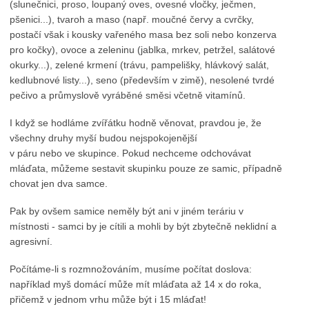
(slunečnici, proso, loupaný oves, ovesné vločky, ječmen,
pšenici...), tvaroh a maso (např. moučné červy a cvrčky,
postačí však i kousky vařeného masa bez soli nebo konzerva
pro kočky), ovoce a zeleninu (jablka, mrkev, petržel, salátové
okurky...), zelené krmení (trávu, pampelišky, hlávkový salát,
kedlubnové listy...), seno (především v zimě), nesolené tvrdé
pečivo a průmyslově vyráběné směsi včetně vitamínů.
I když se hodláme zvířátku hodně věnovat, pravdou je, že
všechny druhy myší budou nejspokojenější
v páru nebo ve skupince. Pokud nechceme odchovávat
mláďata, můžeme sestavit skupinku pouze ze samic, případně
chovat jen dva samce.
Pak by ovšem samice neměly být ani v jiném teráriu v
místnosti - samci by je cítili a mohli by být zbytečně neklidní a
agresivní.
Počítáme-li s rozmnožováním, musíme počítat doslova:
například myš domácí může mít mláďata až 14 x do roka,
přičemž v jednom vrhu může být i 15 mláďat!