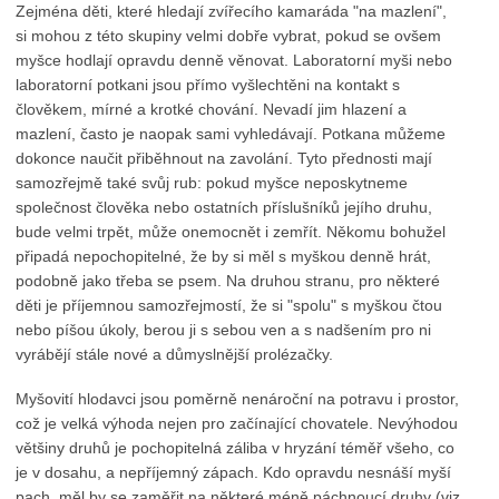
Zejména děti, které hledají zvířecího kamaráda "na mazlení",
si mohou z této skupiny velmi dobře vybrat, pokud se ovšem
myšce hodlají opravdu denně věnovat. Laboratorní myši nebo
laboratorní potkani jsou přímo vyšlechtěni na kontakt s
člověkem, mírné a krotké chování. Nevadí jim hlazení a
mazlení, často je naopak sami vyhledávají. Potkana můžeme
dokonce naučit přiběhnout na zavolání. Tyto přednosti mají
samozřejmě také svůj rub: pokud myšce neposkytneme
společnost člověka nebo ostatních příslušníků jejího druhu,
bude velmi trpět, může onemocnět i zemřít. Někomu bohužel
připadá nepochopitelné, že by si měl s myškou denně hrát,
podobně jako třeba se psem. Na druhou stranu, pro některé
děti je příjemnou samozřejmostí, že si "spolu" s myškou čtou
nebo píšou úkoly, berou ji s sebou ven a s nadšením pro ni
vyrábějí stále nové a důmyslnější prolézačky.
Myšovití hlodavci jsou poměrně nenároční na potravu i prostor,
což je velká výhoda nejen pro začínající chovatele. Nevýhodou
většiny druhů je pochopitelná záliba v hryzání téměř všeho, co
je v dosahu, a nepříjemný zápach. Kdo opravdu nesnáší myší
pach, měl by se zaměřit na některé méně páchnoucí druhy (viz