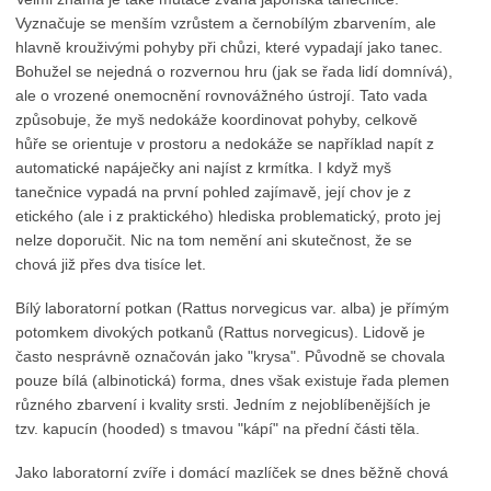
Vyznačuje se menším vzrůstem a černobílým zbarvením, ale
hlavně krouživými pohyby při chůzi, které vypadají jako tanec.
Bohužel se nejedná o rozvernou hru (jak se řada lidí domnívá),
ale o vrozené onemocnění rovnovážného ústrojí. Tato vada
způsobuje, že myš nedokáže koordinovat pohyby, celkově
hůře se orientuje v prostoru a nedokáže se například napít z
automatické napáječky ani najíst z krmítka. I když myš
tanečnice vypadá na první pohled zajímavě, její chov je z
etického (ale i z praktického) hlediska problematický, proto jej
nelze doporučit. Nic na tom nemění ani skutečnost, že se
chová již přes dva tisíce let.
Bílý laboratorní potkan (Rattus norvegicus var. alba) je přímým
potomkem divokých potkanů (Rattus norvegicus). Lidově je
často nesprávně označován jako "krysa". Původně se chovala
pouze bílá (albinotická) forma, dnes však existuje řada plemen
různého zbarvení i kvality srsti. Jedním z nejoblíbenějších je
tzv. kapucín (hooded) s tmavou "kápí" na přední části těla.
Jako laboratorní zvíře i domácí mazlíček se dnes běžně chová