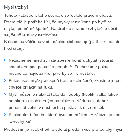
Myši utekly!
Tohoto katastrofického scénáře se leckdo právem obává.
Popravdě je potřeba říci, že myšky rozutíkané po bytě se
chytají poměrně špatně. Na druhou stranu je zbytečné děsit
se, že už je nikdy nechytíme.
K úspěchu většinou vede následující postup (platí i pro ostatní
hlodavce):
Nezačneme hned zvířata zběsile honit a chytat, šťourat
smetákem pod postelí a podobně. Zachováme pokud
možno co největší klid, jako by se nic nestalo.
Pokud jsou myšky alespoň trochu ochočené, zkusíme je po
chvilce přilákat na ruku.
Myši můžeme nalákat také do nádoby (kbelík, velká láhev
od okurek) s oblíbeným pamlskem. Nádobu je dobré
ponechat volně v místnosti a přistavit k ní žebříček.
Posledním řešením, které bychom měli mít v záloze, je past
"živochytka".
Především je však vhodné udělat předem vše pro to, aby myši