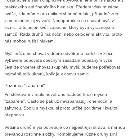
Postarat se myším o správné ubytování není příliš náročné z
praktického ani finančního hlediska. Předem však musíme
uvážit, zda máme pro ubikaci vhodné místo, případně zda
jsme ochotni jej vytvořit. Nedoporučuje se chovat myši v
ložnici, a to nejen kvůli zápachu, který bývá výraznější u
samců. Řada druhů má noční nebo celodenní aktivitu, proto
nás mohou rušit i hlukem.
Myši můžeme chovat v dobře odvětrané nádrži i v kleci.
Vybavení odpovídá obecným zásadám popsaným výše.
Jestliže chceme chovat skupinku myší, budeme potřebovat
nejméně tolik úkrytů, kolik je v chovu samic.
Pozor na "zapaření"
Při stěhování v malé nevětrané nádobě hrozí myším
"zapaření". Často se pak už nevzpamatují, onemocní a
zahynou. Spolu s myškou si proto určitě pořídíme i kvalitní
přepravku.
Většina druhů myší potřebuje co nejpestřejší stravu, s mírnou
převahou rostlinné složky. Kombinujeme různé druhy zrní