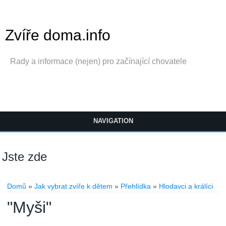
Zvíře doma.info
Rady a informace (nejen) pro začínající chovatele
NAVIGATION
Jste zde
Domů
»
Jak vybrat zvíře k dětem
»
Přehlídka
»
Hlodavci a králíci
"Myši"