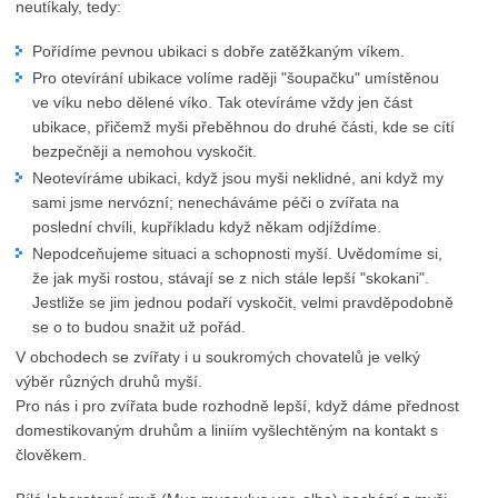
neutíkaly, tedy:
Pořídíme pevnou ubikaci s dobře zatěžkaným víkem.
Pro otevírání ubikace volíme raději "šoupačku" umístěnou
ve víku nebo dělené víko. Tak otevíráme vždy jen část
ubikace, přičemž myši přeběhnou do druhé části, kde se cítí
bezpečněji a nemohou vyskočit.
Neotevíráme ubikaci, když jsou myši neklidné, ani když my
sami jsme nervózní; nenecháváme péči o zvířata na
poslední chvíli, kupříkladu když někam odjíždíme.
Nepodceňujeme situaci a schopnosti myší. Uvědomíme si,
že jak myši rostou, stávají se z nich stále lepší "skokani".
Jestliže se jim jednou podaří vyskočit, velmi pravděpodobně
se o to budou snažit už pořád.
V obchodech se zvířaty i u soukromých chovatelů je velký
výběr různých druhů myší.
Pro nás i pro zvířata bude rozhodně lepší, když dáme přednost
domestikovaným druhům a liniím vyšlechtěným na kontakt s
člověkem.