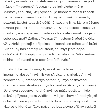
také krysa malá, v chovatelském žargonu známá spíše pod
názvem "mastomyš" (odvozeno od latinského jména
Mastomys coucha). Její výhodou je mnohem menší zápach
než u výše zmíněných druhů. Při výběru však musíme být
pozorní. Existují totiž dvě dědičně fixované linie, které můžeme
označit jako "klidnou" a "kousavou". Snaha ochočit "kousavé"
mastomyši je utrpením z hlediska chovatele i zvířat. Jak je od
sebe rozeznat? Zatímco "kousavé" mastomyši před člověkem
vždy zbrkle prchají a při pokusu o kontakt se odhodlaně brání,
"klidné" by nás neměly kousnout, ani když ještě nejsou
ochočené. Při koupi proto požádáme, zda si zvířátka smíme
pohladit, případně si je necháme "předvést".
Z dalších běžně chovaných, avšak exotičtějších druhů
jmenujme alespoň myš nilskou (Arvicanthis niloticus), myš
zebrovanou (Lemniscomys barbarus), myš páskovanou
(Lemniscomys striatus) a myš bodlinatou (Acomys cahirinus).
Do chovu uvedených druhů myší se může pustit ten, kdo
dokáže přijmout jednu zvláštnost v jejich chování: neobyčejně
dobře skáčou a jsou v tomto ohledu naprosto nevypočitatelné.
Naprosto klidné zvířátko najednou bez zjevné příčiny vyskočí