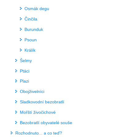
Osmák degu
Činčila
Burunduk
Psoun
Králík
Šelmy
Ptáci
Plazi
Obojživelníci
Sladkovodní bezobratlí
Mořští živočichové
Bezobratlí obyvatelé souše
Rozhodnuto... a co teď?