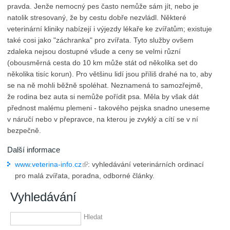
pravda. Jenže nemocný pes často nemůže sám jít, nebo je
natolik stresovaný, že by cestu dobře nezvládl. Některé
veterinární kliniky nabízejí i výjezdy lékaře ke zvířatům; existuje
také cosi jako "záchranka" pro zvířata. Tyto služby ovšem
zdaleka nejsou dostupné všude a ceny se velmi různí
(obousměrná cesta do 10 km může stát od několika set do
několika tisíc korun). Pro většinu lidí jsou příliš drahé na to, aby
se na ně mohli běžně spoléhat. Neznamená to samozřejmě,
že rodina bez auta si nemůže pořídit psa. Měla by však dát
přednost malému plemeni - takového pejska snadno uneseme
v náručí nebo v přepravce, na kterou je zvyklý a cítí se v ní
bezpečně.
Další informace
www.veterina-info.cz
: vyhledávání veterinárních ordinací
pro malá zvířata, poradna, odborné články.
Vyhledávání
Hledat