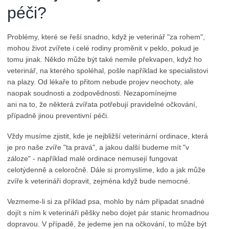
péči?
Problémy, které se řeší snadno, když je veterinář "za rohem",
mohou život zvířete i celé rodiny proměnit v peklo, pokud je
tomu jinak. Někdo může být také nemile překvapen, když ho
veterinář, na kterého spoléhal, pošle například ke specialistovi
na plazy. Od lékaře to přitom nebude projev neochoty, ale
naopak soudnosti a zodpovědnosti. Nezapomínejme
ani na to, že některá zvířata potřebují pravidelné očkování,
případně jinou preventivní péči.
Vždy musíme zjistit, kde je nejbližší veterinární ordinace, která
je pro naše zvíře "ta pravá", a jakou další budeme mít "v
záloze" - například malé ordinace nemusejí fungovat
celotýdenně a celoročně. Dále si promyslíme, kdo a jak může
zvíře k veterináři dopravit, zejména když bude nemocné.
Vezmeme-li si za příklad psa, mohlo by nám připadat snadné
dojít s ním k veterináři pěšky nebo dojet pár stanic hromadnou
dopravou. V případě, že jedeme jen na očkování, to může být